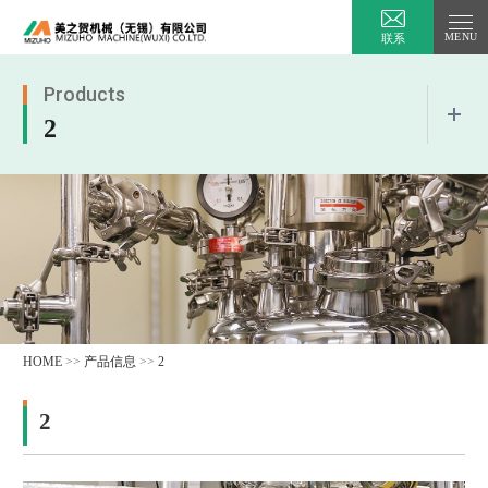
联系
Products
2
乳化・搅拌装置
水处理设备
目录清单
HOME
>>
产品信息
>>
2
常见问题
2
乳化・搅拌装置